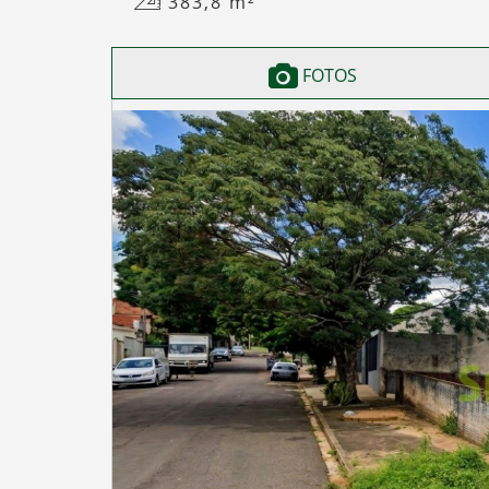
383,8
m²
FOTOS