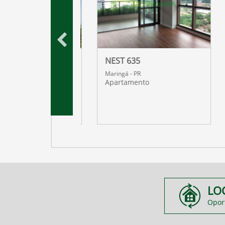
 DOURO
NEST 635
R
Maringá - PR
nto
Apartamento
LO
Opor