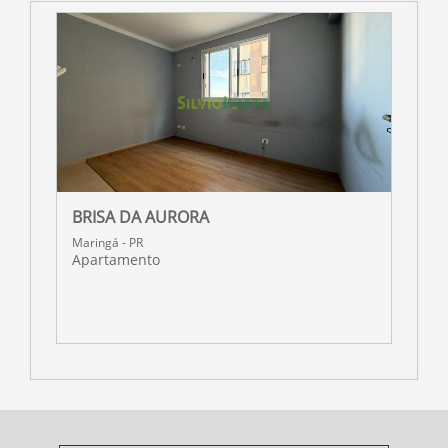
BRISA DA AURORA
R
Maringá - PR
M
Apartamento
A