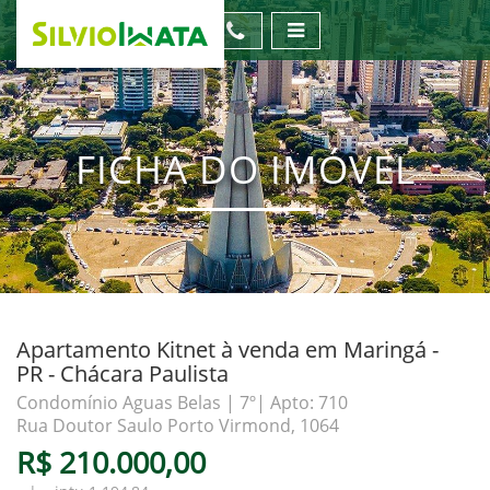
FICHA DO IMÓVEL
Apartamento Kitnet à venda em Maringá -
PR - Chácara Paulista
Condomínio Aguas Belas | 7º| Apto: 710
Rua Doutor Saulo Porto Virmond, 1064
R$ 210.000,00