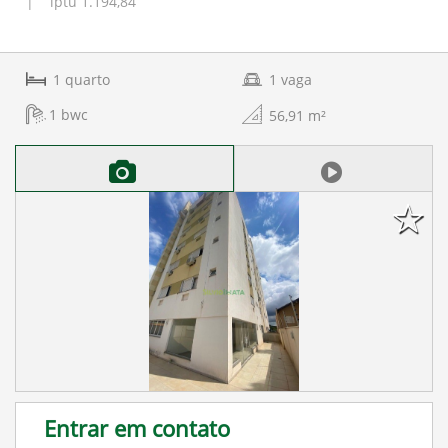
| iptu 1.194,84
1
quarto
1
vaga
1
bwc
56,91
m²
Entrar em contato