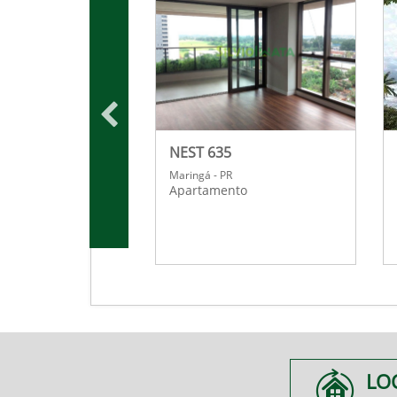
 DOURO
NEST 635
R
Maringá - PR
nto
Apartamento
LO