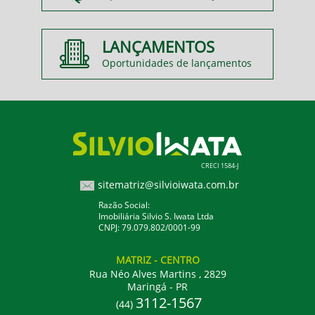
LANÇAMENTOS
Oportunidades de lançamentos
CRECI 1584-J
sitematriz@silvioiwata.com.br
Razão Social:
Imobiliária Silvio S. Iwata Ltda
CNPJ: 79.079.802/0001-99
MATRIZ
- CENTRO
Rua Néo Alves Martins , 2829
Maringá - PR
3112-1567
(44)