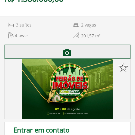
3
suítes
2
vagas
4
bwcs
201,57
m²
Entrar em contato