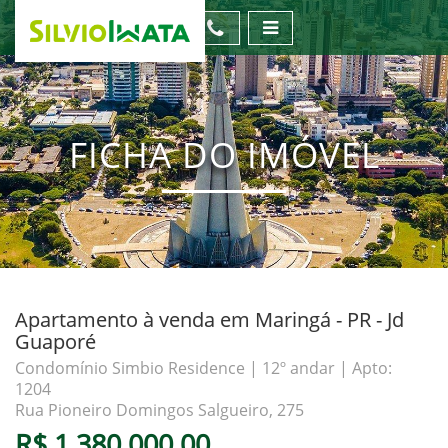
FICHA DO IMÓVEL
Apartamento à venda em Maringá - PR - Jd
Guaporé
Condomínio Simbio Residence | 12º andar | Apto:
1204
Rua Pioneiro Domingos Salgueiro, 275
R$ 1.380.000,00