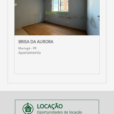
BRISA DA AURORA
R
Maringá - PR
M
Apartamento
A
LOCAÇÃO
Oportunidades de locação