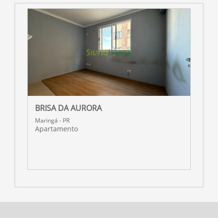
BRISA DA AURORA
R
Maringá - PR
M
Apartamento
A