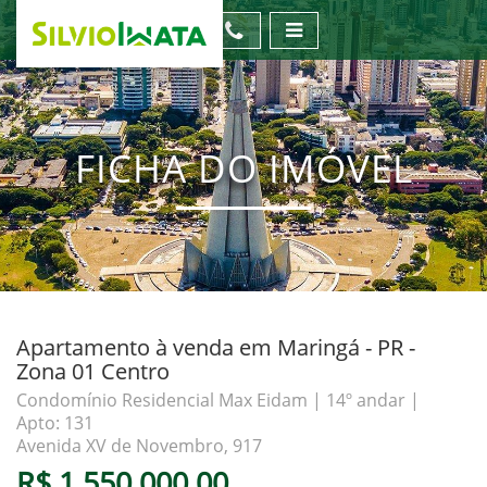
FICHA DO IMÓVEL
Apartamento à venda em Maringá - PR -
Zona 01 Centro
Condomínio Residencial Max Eidam | 14º andar |
Apto: 131
Avenida XV de Novembro, 917
R$ 1.550.000,00