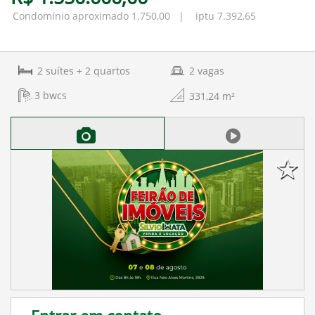
Condomínio aproximado 1.750,00 | iptu 7.392,65
2
suítes
+ 2
quartos
2
vagas
3
bwcs
331,24
m²