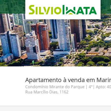
Apartamento à venda em Marin
Condomínio Mirante do Parque | 4°| Apto: 4
Rua Marcílio Dias, 1162