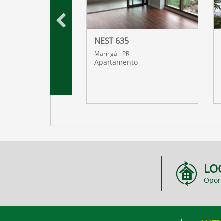
 DOURO
NEST 635
R
Maringá - PR
nto
Apartamento
LO
Opor