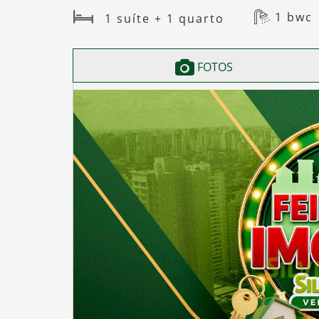
1 bwc
1 suíte + 1 quarto
FOTOS