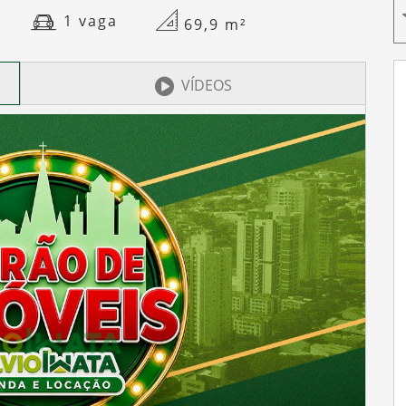
1 vaga
69,9
m²
VÍDEOS