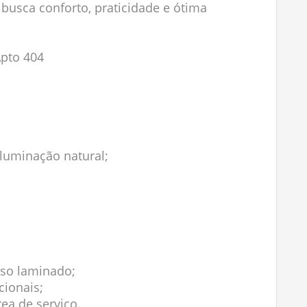
busca conforto, praticidade e ótima
Apto 404
iluminação natural;
iso laminado;
cionais;
ea de serviço.