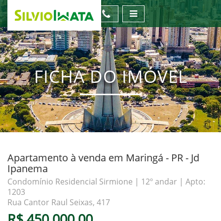
FICHA DO IMÓVEL
Apartamento à venda em Maringá - PR - Jd
Ipanema
Condomínio Residencial Sirmione | 12º andar | Apto:
1203
Rua Cantor Raul Seixas, 417
R$ 450.000,00