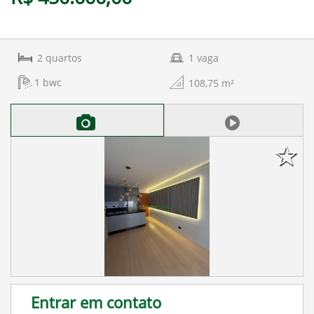
2
quartos
1
vaga
1
bwc
108,75
m²
Entrar em contato