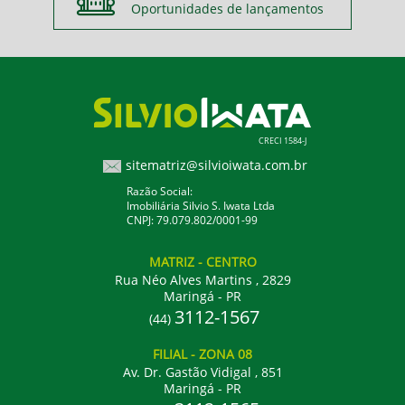
Oportunidades de lançamentos
CRECI 1584-J
sitematriz@silvioiwata.com.br
Razão Social:
Imobiliária Silvio S. Iwata Ltda
CNPJ: 79.079.802/0001-99
MATRIZ
- CENTRO
Rua Néo Alves Martins , 2829
Maringá - PR
3112-1567
(44)
FILIAL
- ZONA 08
Av. Dr. Gastão Vidigal , 851
Maringá - PR