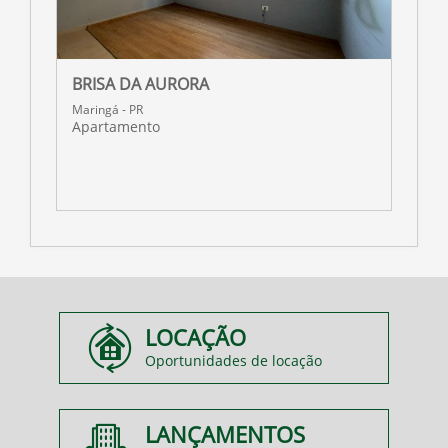
BRISA DA AURORA
R
Maringá - PR
M
Apartamento
A
LOCAÇÃO
Oportunidades de locação
LANÇAMENTOS